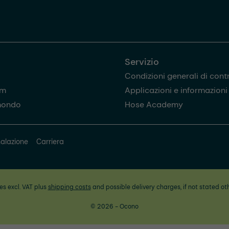
Servizio
Condizioni generali di cont
am
Applicazioni e informazioni u
mondo
Hose Academy
alazione
Carriera
ces excl. VAT plus
shipping costs
and possible delivery charges, if not stated ot
© 2026 - Ocono