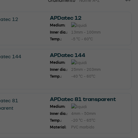
Ordinamento
APDatec 12
Medium:
Inner dia.:
13mm - 100mm
Temp.:
-5 °C - 60°C
APDatec 144
Medium:
Inner dia.:
25mm - 203mm
Temp.:
-40 °C - 60°C
APDatec 81 transparent
Medium:
Inner dia.:
4mm - 50mm
Temp.:
-20 °C - 65°C
Material:
PVC morbido