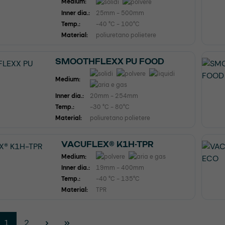
Medium:
Inner dia.:
25mm - 500mm
Temp.:
-40 °C - 100°C
Material:
poliuretano polietere
SMOOTHFLEXX PU FOOD
Medium:
Inner dia.:
20mm - 254mm
Temp.:
-30 °C - 80°C
Material:
poliuretano polietere
VACUFLEX® K1H-TPR
Medium:
Inner dia.:
19mm - 400mm
Temp.:
-40 °C - 135°C
Material:
TPR
Pagina
Pagina
1
2