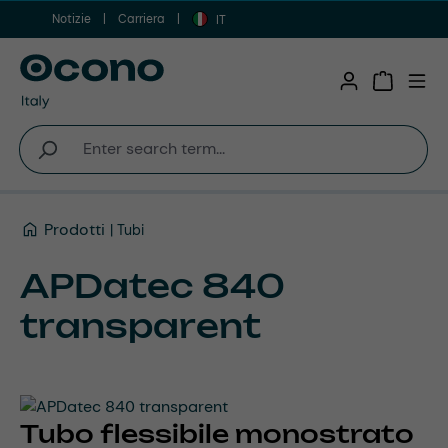
Notizie
Carriera
Vai al contenuto principale
IT
Shopping 
Prodotti
Tubi
APDatec 840
transparent
Tubo flessibile monostrato