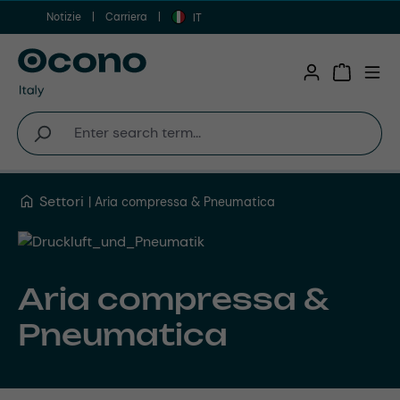
Notizie
Carriera
Vai al contenuto principale
IT
Shopping 
Settori
Aria compressa & Pneumatica
Aria compressa &
Pneumatica