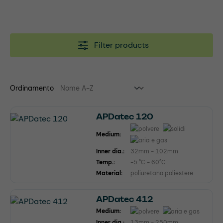
Filter products
Ordinamento
APDatec 120
Medium:
Inner dia.:
32mm - 102mm
Temp.:
-5 °C - 60°C
Material:
poliuretano poliestere
APDatec 412
Medium:
Inner dia.:
13mm - 250mm