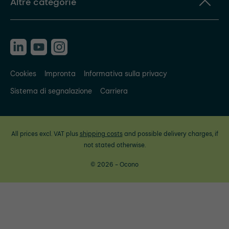
Altre categorie
Cookies
Impronta
Informativa sulla privacy
Sistema di segnalazione
Carriera
All prices excl. VAT plus
shipping costs
and possible delivery charges, if
not stated otherwise.
© 2026 - Ocono