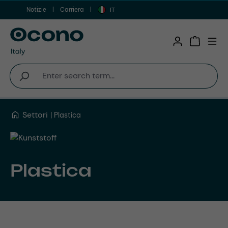
Notizie
Carriera
Vai al contenuto principale
IT
Shopping 
Settori
Plastica
Plastica