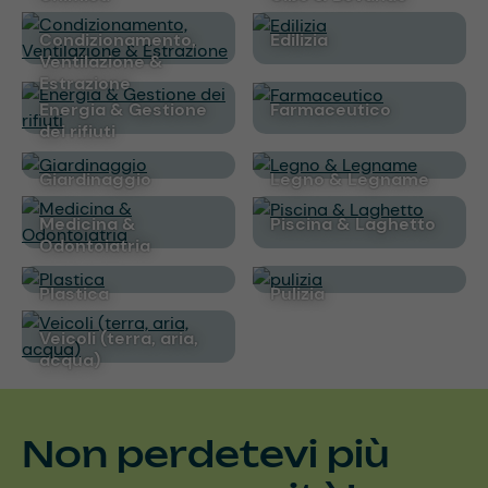
Condizionamento,
Edilizia
Ventilazione &
Estrazione
Energia & Gestione
Farmaceutico
dei rifiuti
Giardinaggio
Legno & Legname
Medicina &
Piscina & Laghetto
Odontoiatria
Plastica
pulizia
Veicoli (terra, aria,
acqua)
Non perdetevi più