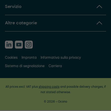
Servizio
Altre categorie
Cookies
Impronta
Informativa sulla privacy
Sistema di segnalazione
Carriera
All prices excl. VAT plus
shipping costs
and possible delivery charges, if
not stated otherwise.
© 2026 - Ocono