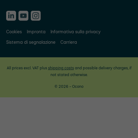
Cookies
Impronta
Informativa sulla privacy
Sistema di segnalazione
Carriera
All prices excl. VAT plus
shipping costs
and possible delivery charges, if
not stated otherwise.
© 2026 - Ocono