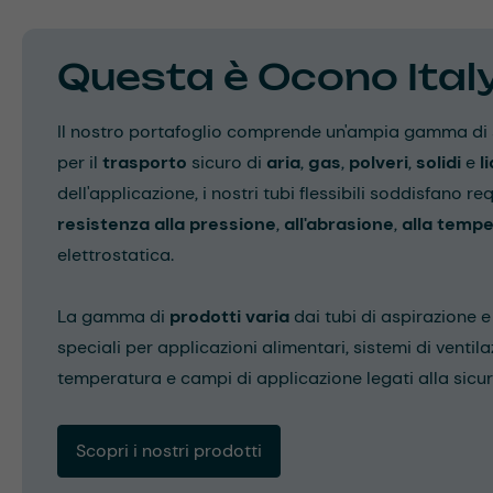
Questa è Ocono Ital
Il nostro portafoglio comprende un'ampia gamma di sol
per il
trasporto
sicuro di
aria
,
gas
,
polveri
,
solidi
e
l
dell'applicazione, i nostri tubi flessibili soddisfano requ
resistenza alla pressione
,
all'abrasione
,
alla temp
elettrostatica.
La gamma di
prodotti varia
dai tubi di aspirazione 
speciali per applicazioni alimentari, sistemi di ventil
temperatura e campi di applicazione legati alla sicur
Scopri i nostri prodotti