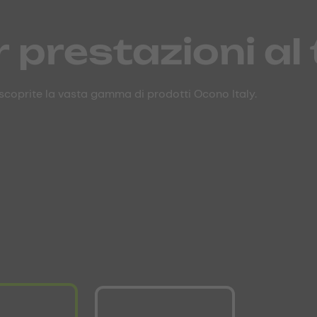
simo capitolo d
 prestazioni al
ssibili per il tu
va la nostra trasformazione.
: scoprite la vasta gamma di prodotti Ocono Italy.
agazzino alle soluzioni su misura per ogni progetto.