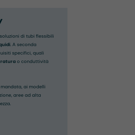
y
uzioni di tubi flessibili
iquidi
. A seconda
isiti specifici, quali
eratura
o conduttività
e mandata, ai modelli
azione, aree ad alta
ezza.