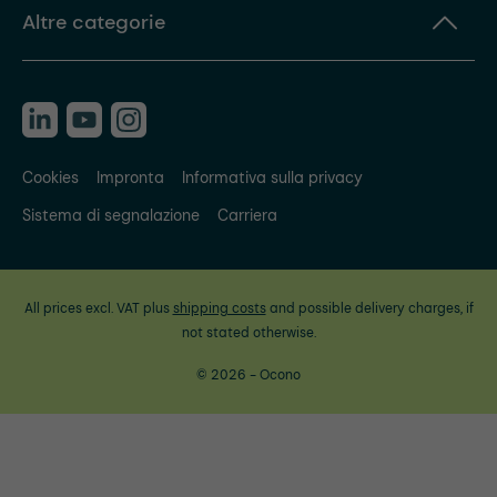
Altre categorie
Cookies
Impronta
Informativa sulla privacy
Sistema di segnalazione
Carriera
All prices excl. VAT plus
shipping costs
and possible delivery charges, if
not stated otherwise.
© 2026 - Ocono