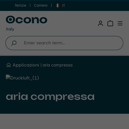
Notizie
Carriera
Vai al contenuto principale
IT
Shopping 
Applicazioni
aria compressa
aria compressa