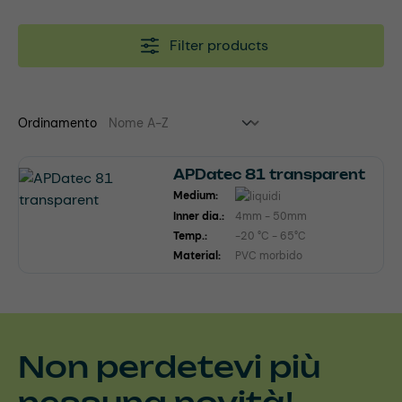
Filter products
Ordinamento
APDatec 81 transparent
Medium:
Inner dia.:
4mm - 50mm
Temp.:
-20 °C - 65°C
Material:
PVC morbido
Non perdetevi più