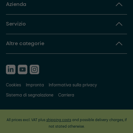
Azienda
Servizio
Altre categorie
Cookies
Impronta
Informativa sulla privacy
Sistema di segnalazione
Carriera
All prices excl. VAT plus
shipping costs
and possible delivery charges, if
not stated otherwise.