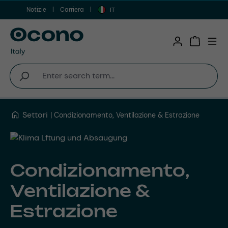
Notizie
Carriera
Vai al contenuto principale
IT
Shopping 
Settori
Condizionamento, Ventilazione & Estrazione
Condizionamento,
Ventilazione &
Estrazione