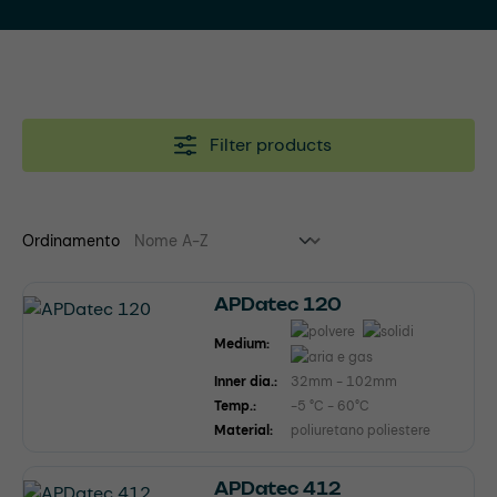
Filter products
Ordinamento
APDatec 120
Medium:
Inner dia.:
32mm - 102mm
Temp.:
-5 °C - 60°C
Material:
poliuretano poliestere
APDatec 412