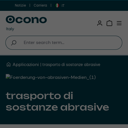
Notizie
Carriera
Vai al contenuto principale
IT
Shopping 
Applicazioni
trasporto di sostanze abrasive
trasporto di
sostanze abrasive