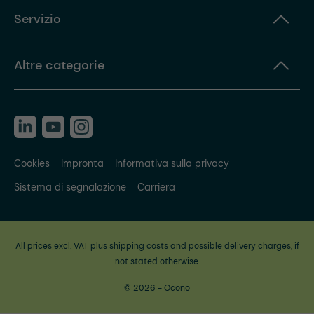
Servizio
Altre categorie
Cookies
Impronta
Informativa sulla privacy
Sistema di segnalazione
Carriera
All prices excl. VAT plus
shipping costs
and possible delivery charges, if
not stated otherwise.
© 2026 - Ocono