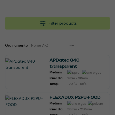
Filter products
Ordinamento
APDatec 840
transparent
Medium:
Inner dia.:
2mm - 90mm
Temp.:
-20 °C - 65°C
FLEXADUX P2PU-FOOD
Medium:
Inner dia.:
38mm - 250mm
Temp.:
-40 °C - 100°C