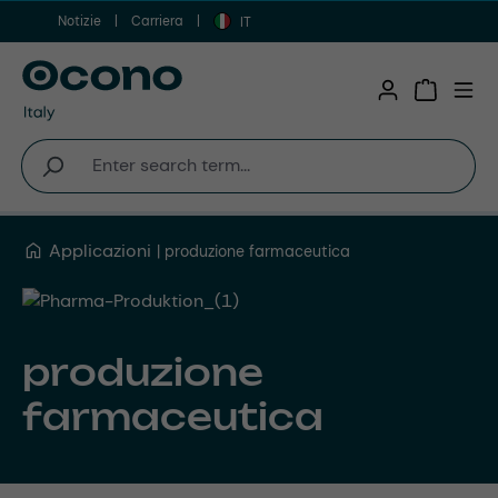
Notizie
Carriera
Vai al contenuto principale
IT
Shopping 
Applicazioni
produzione farmaceutica
produzione
farmaceutica