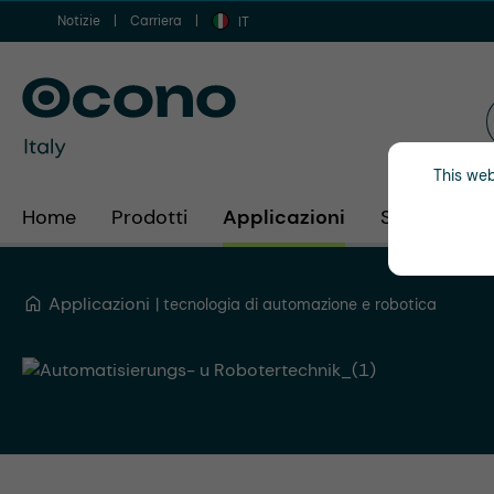
Notizie
Carriera
 al contenuto principale
Vai alla ricerca
Vai alla navigazione principale
IT
This web
Home
Prodotti
Applicazioni
Settori
A
Applicazioni
tecnologia di automazione e robotica