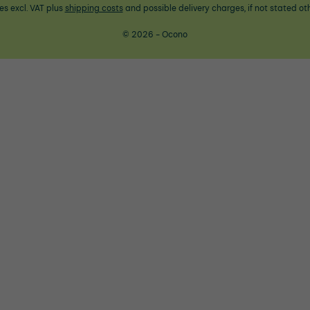
ces excl. VAT plus
shipping costs
and possible delivery charges, if not stated ot
© 2026 - Ocono