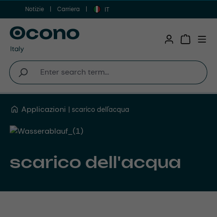
Notizie
Carriera
Vai al contenuto principale
IT
Shopping 
Applicazioni
scarico dell'acqua
scarico dell'acqua