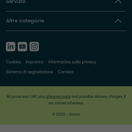
Servizio
Altre categorie
Cookies
Impronta
Informativa sulla privacy
Sistema di segnalazione
Carriera
All prices excl. VAT plus
shipping costs
and possible delivery charges, if
not stated otherwise.
© 2026 - Ocono