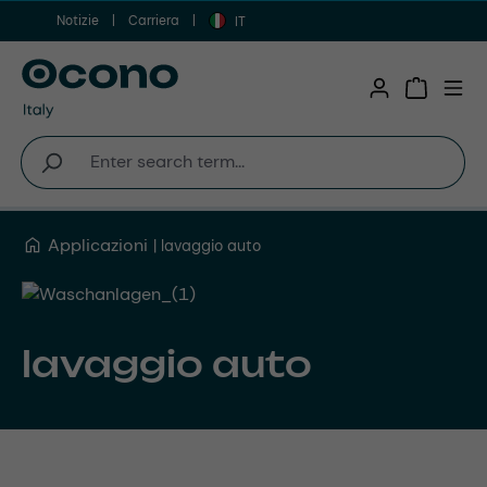
Notizie
Carriera
Vai al contenuto principale
IT
Shopping 
Applicazioni
lavaggio auto
lavaggio auto