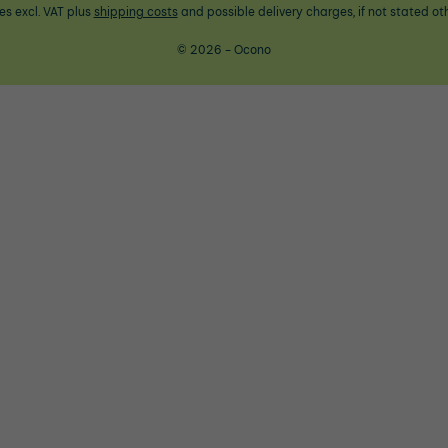
ces excl. VAT plus
shipping costs
and possible delivery charges, if not stated ot
© 2026 - Ocono