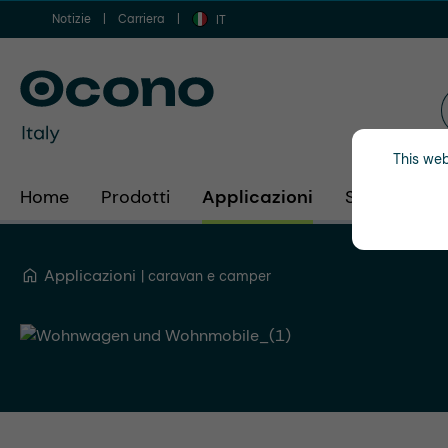
Notizie
Carriera
 al contenuto principale
Vai alla ricerca
Vai alla navigazione principale
IT
This web
Home
Prodotti
Applicazioni
Settori
A
Applicazioni
caravan e camper