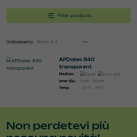
Filter products
Ordinamento
APDatec 840
transparent
Medium:
Inner dia.:
2mm - 90mm
Temp.:
-20 °C - 65°C
Non perdetevi più