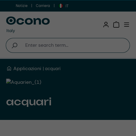
Notizie
Carriera
Vai al contenuto principale
IT
Shopping 
Applicazioni
acquari
acquari