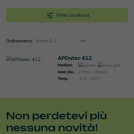
Filter products
Ordinamento
APDatec 412
Medium:
Inner dia.:
13mm - 250mm
Temp.:
-5 °C - 60°C
Non perdetevi più
nessuna novità!