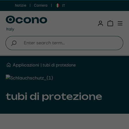
Notizie
Carriera
Vai al contenuto principale
IT
Shopping 
Applicazioni
tubi di protezione
tubi di protezione