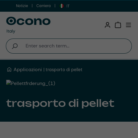
Notizie
Carriera
Vai al contenuto principale
IT
Shopping 
Applicazioni
trasporto di pellet
trasporto di pellet