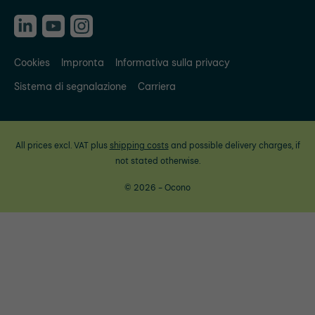
Cookies
Impronta
Informativa sulla privacy
Sistema di segnalazione
Carriera
All prices excl. VAT plus
shipping costs
and possible delivery charges, if
not stated otherwise.
© 2026 - Ocono