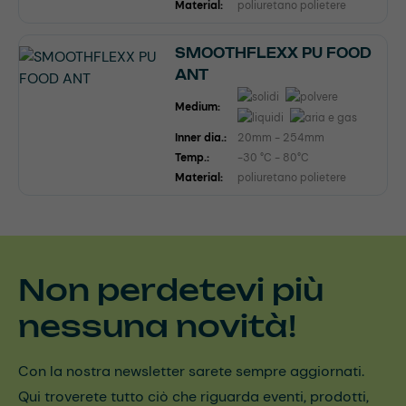
Material:
poliuretano polietere
SMOOTHFLEXX PU FOOD
ANT
Medium:
Inner dia.:
20mm - 254mm
Temp.:
-30 °C - 80°C
Material:
poliuretano polietere
Non perdetevi più
nessuna novità!
Con la nostra newsletter sarete sempre aggiornati.
Qui troverete tutto ciò che riguarda eventi, prodotti,