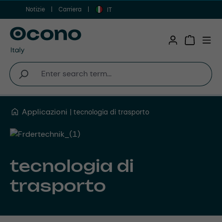
Notizie
Carriera
Vai al contenuto principale
IT
Shopping 
Applicazioni
tecnologia di trasporto
tecnologia di
trasporto