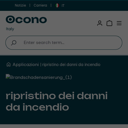
Notizie
Carriera
Vai al contenuto principale
IT
Shopping 
Applicazioni
ripristino dei danni da incendio
ripristino dei danni
da incendio