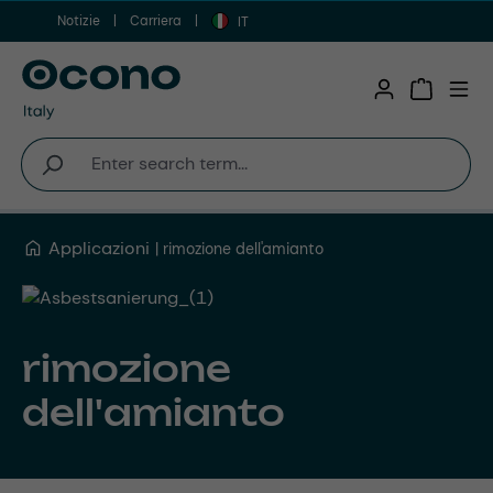
Notizie
Carriera
Vai al contenuto principale
IT
Shopping 
Applicazioni
rimozione dell'amianto
rimozione
dell'amianto