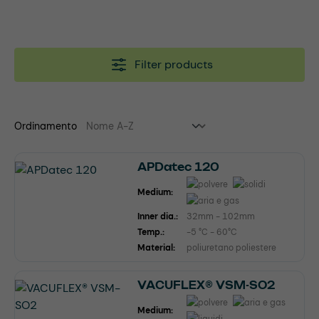
Filter products
Ordinamento
APDatec 120
Medium:
Inner dia.:
32mm - 102mm
Temp.:
-5 °C - 60°C
Material:
poliuretano poliestere
VACUFLEX® VSM-SO2
Medium: