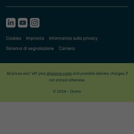
Cookies
Impronta
Informativa sulla privacy
Sistema di segnalazione
Carriera
All prices excl. VAT plus
shipping costs
and possible delivery charges, if
not stated otherwise.
© 2026 - Ocono