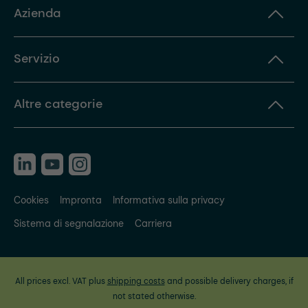
Azienda
Servizio
Altre categorie
Cookies
Impronta
Informativa sulla privacy
Sistema di segnalazione
Carriera
All prices excl. VAT plus
shipping costs
and possible delivery charges, if
not stated otherwise.