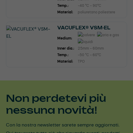
Temp.:
-40 °C - 90°C
Material:
poliuretano poliestere
VACUFLEX® VSM-EL
Medium:
Inner dia.:
25mm - 60mm
Temp.:
-50 °C - 60°C
Material:
TPO
Non perdetevi più
nessuna novità!
Con la nostra newsletter sarete sempre aggiornati.