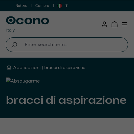
Notizie
Carriera
Vai al contenuto principale
IT
Shopping 
Applicazioni
bracci di aspirazione
bracci di aspirazione