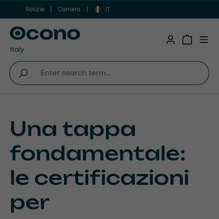
Notizie
Carriera
Vai al contenuto principale
IT
Shopping 
Una tappa
fondamentale:
le certificazioni
per