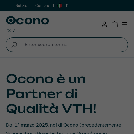
Notizie
Carriera
Vai al contenuto principale
IT
Shopping 
Ocono è un
Partner di
Qualità VTH!
Dal 1° marzo 2025, noi di Ocono (precedentemente
Schauenburg Hose Technology Group) siamo