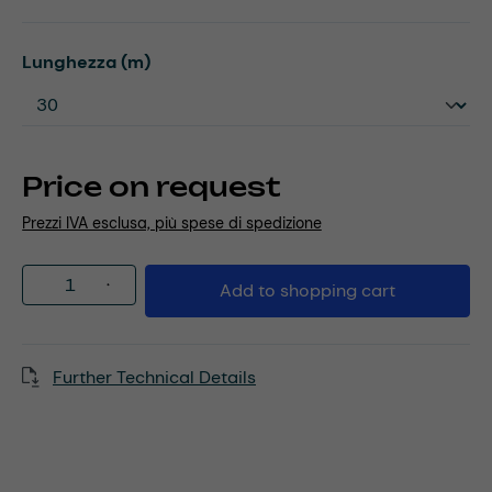
Select
Lunghezza (m)
Price on request
Prezzi IVA esclusa, più spese di spedizione
Product Quantity: Enter the desired amou
Add to shopping cart
Further Technical Details