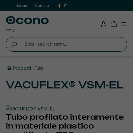
Notizie
Carriera
Vai al contenuto principale
IT
Shopping 
Prodotti
Tubi
VACUFLEX® VSM-EL
Tubo profilato interamente
in materiale plastico