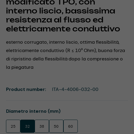
modificato TPO, con
interno liscio, bassissima
resistenza al flusso ed
elettricamente conduttivo
esterno corrugato, interno liscio, ottima flessibilità,
elettricamente conduttivo (R ≤ 10³ Ohm), buona forza
di ripristino della flessibilità dopo la compressione o
la piegatura
Product number:
ITA-4-4006-032-00
Select
Diametro interno (mm)
25
32
38
50
60