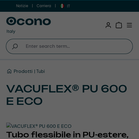
Notizie
Carriera
Vai al contenuto principale
IT
Shopping 
Prodotti
Tubi
VACUFLEX® PU 600
E ECO
Tubo flessibile in PU-estere,