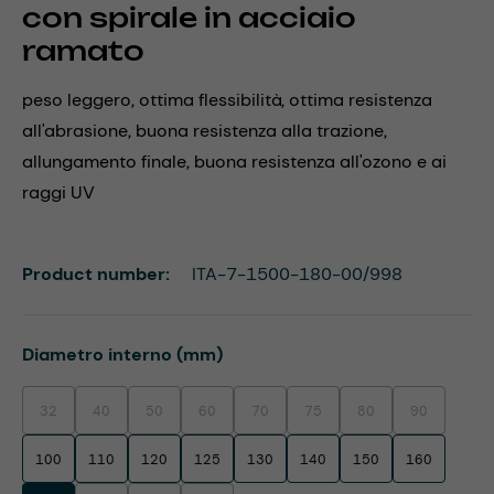
con spirale in acciaio
ramato
peso leggero, ottima flessibilità, ottima resistenza
all'abrasione, buona resistenza alla trazione,
allungamento finale, buona resistenza all'ozono e ai
raggi UV
Product number:
ITA-7-1500-180-00/998
Select
Diametro interno (mm)
32
40
50
60
70
75
80
90
(This option is currently unavailable.)
(This option is currently unavailable.)
(This option is currently unavailable.)
(This option is currently unavailable.)
(This option is currently unavailable.)
(This option is currently unavaila
(This option is currentl
(This option i
100
110
120
125
130
140
150
160