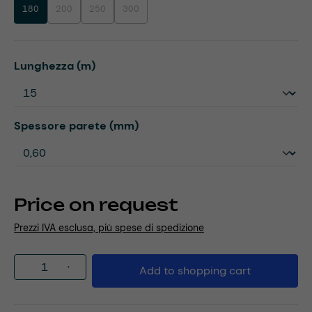
180
200
250
300
(This option is currently unavailable.)
(This option is currently unavailable.)
(This option is currently unavailable.)
Select
Lunghezza (m)
Select
Spessore parete (mm)
Price on request
Prezzi IVA esclusa, più spese di spedizione
Product Quantity: Enter the desired amou
Add to shopping cart