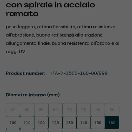
con spirale in acciaio
ramato
peso leggero, ottima flessibilità, ottima resistenza
all'abrasione, buona resistenza alla trazione,
allungamento finale, buona resistenza all'ozono e ai
raggi UV
Product number:
ITA-7-1500-160-00/998
Select
Diametro interno (mm)
32
40
50
60
70
75
80
90
(This option is currently unavailable.)
(This option is currently unavailable.)
(This option is currently unavailable.)
(This option is currently unavailable.)
(This option is currently unavailable.)
(This option is currently unavaila
(This option is currentl
(This option i
100
110
120
125
130
140
150
160