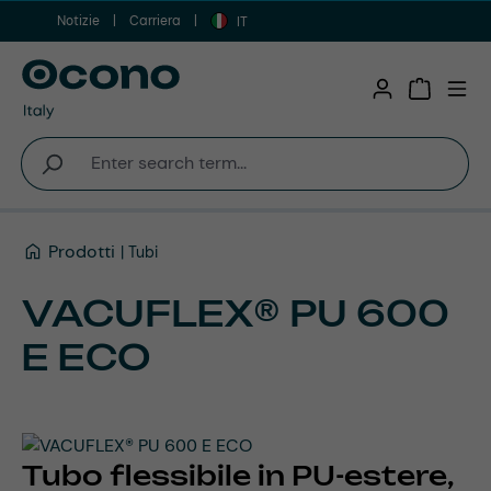
Notizie
Carriera
Vai al contenuto principale
IT
Shopping 
Prodotti
Tubi
VACUFLEX® PU 600
E ECO
Tubo flessibile in PU-estere,