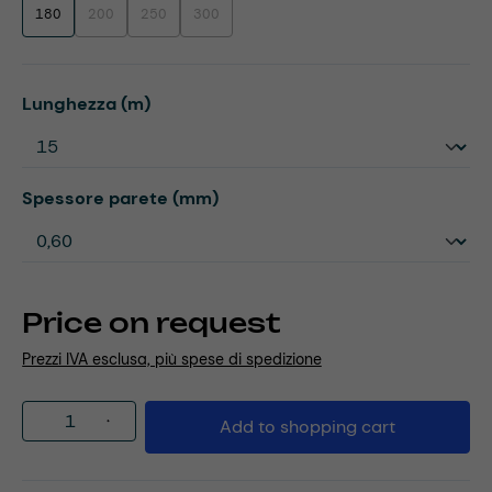
180
200
250
300
(This option is currently unavailable.)
(This option is currently unavailable.)
(This option is currently unavailable.)
Select
Lunghezza (m)
Select
Spessore parete (mm)
Price on request
Prezzi IVA esclusa, più spese di spedizione
Product Quantity: Enter the desired amou
Add to shopping cart