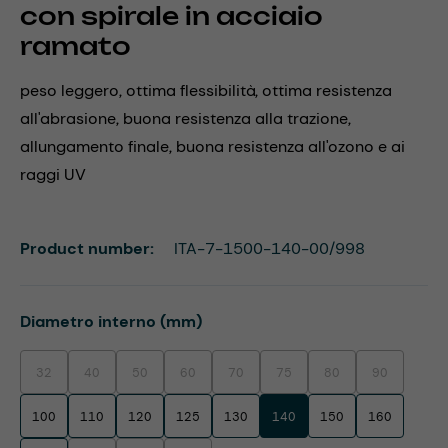
con spirale in acciaio
ramato
peso leggero, ottima flessibilità, ottima resistenza
all'abrasione, buona resistenza alla trazione,
allungamento finale, buona resistenza all'ozono e ai
raggi UV
Product number:
ITA-7-1500-140-00/998
Select
Diametro interno (mm)
32
40
50
60
70
75
80
90
(This option is currently unavailable.)
(This option is currently unavailable.)
(This option is currently unavailable.)
(This option is currently unavailable.)
(This option is currently unavailable.)
(This option is currently unavaila
(This option is currentl
(This option i
100
110
120
125
130
140
150
160