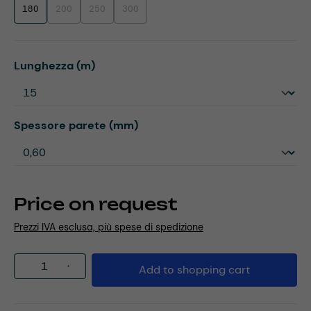
180
200
250
300
(This option is currently unavailable.)
(This option is currently unavailable.)
(This option is currently unavailable.)
Select
Lunghezza (m)
Select
Spessore parete (mm)
Price on request
Prezzi IVA esclusa, più spese di spedizione
Product Quantity: Enter the desired amou
Add to shopping cart