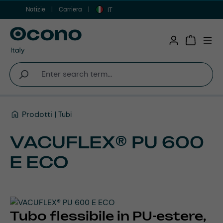
Notizie
Carriera
Vai al contenuto principale
IT
Shopping 
Prodotti
Tubi
VACUFLEX® PU 600
E ECO
Tubo flessibile in PU-estere,