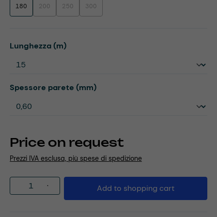
180
200
250
300
(This option is currently unavailable.)
(This option is currently unavailable.)
(This option is currently unavailable.)
Select
Lunghezza (m)
Select
Spessore parete (mm)
Price on request
Prezzi IVA esclusa, più spese di spedizione
Product Quantity: Enter the desired amou
Add to shopping cart