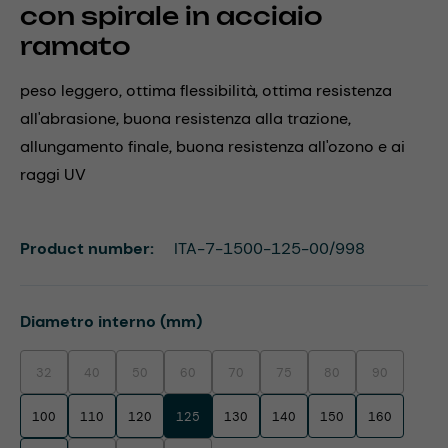
con spirale in acciaio
ramato
peso leggero, ottima flessibilità, ottima resistenza
all'abrasione, buona resistenza alla trazione,
allungamento finale, buona resistenza all'ozono e ai
raggi UV
Product number:
ITA-7-1500-125-00/998
Select
Diametro interno (mm)
32
40
50
60
70
75
80
90
(This option is currently unavailable.)
(This option is currently unavailable.)
(This option is currently unavailable.)
(This option is currently unavailable.)
(This option is currently unavailable.)
(This option is currently unavaila
(This option is currentl
(This option i
100
110
120
125
130
140
150
160