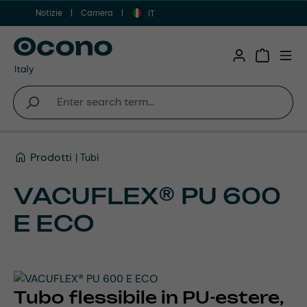
Notizie
Carriera
Vai al contenuto principale
IT
Shopping 
Prodotti
Tubi
VACUFLEX® PU 600
E ECO
Tubo flessibile in PU-estere,