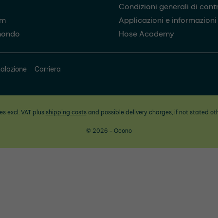
Condizioni generali di cont
am
Applicazioni e informazioni u
mondo
Hose Academy
alazione
Carriera
ces excl. VAT plus
shipping costs
and possible delivery charges, if not stated ot
© 2026 - Ocono