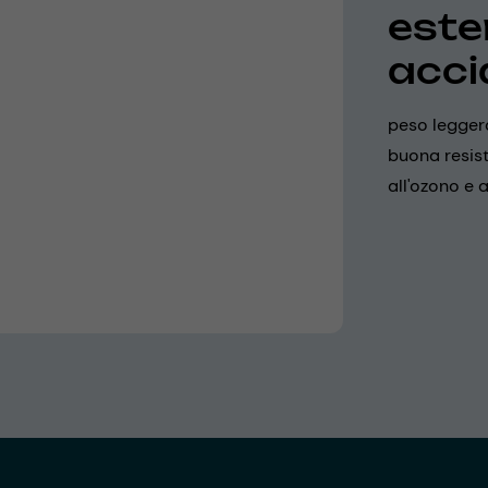
ester
acci
peso leggero
buona resist
all'ozono e 