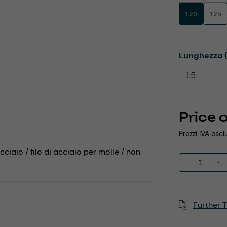
120
125
Select
Lunghezza 
Price 
Prezzi IVA escl
cciaio / filo di acciaio per molle / non
Product 
Further T