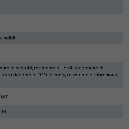
s
solidi
tente ai microbi
resistente all'idrolisi
capacità di
terra del trefolo
ECO-friendly
resistente all'abrasione
0,60
-40