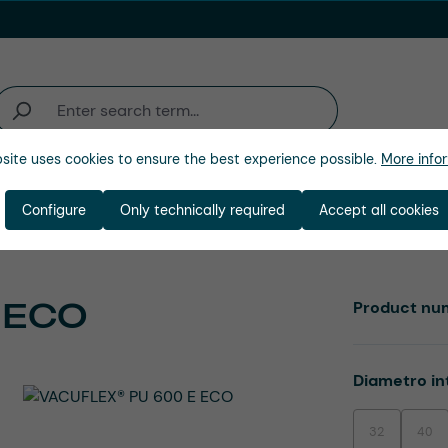
site uses cookies to ensure the best experience possible.
More infor
ienda
Configure
Only technically required
Accept all cookies
 ECO
Product nu
Select
Diametro in
32
40
(This option is
(This