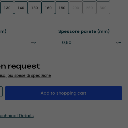
130
140
150
160
180
200
250
300
(This option is currently unavailable.
(This option is currently un
(This option is cu
Select
(m)
Spessore parete (mm)
on request
usa, più spese di spedizione
Quantity: Enter the desired amount or u
Add to shopping cart
echnical Details