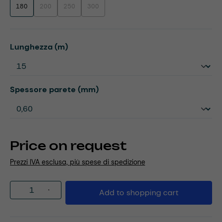
180
200
250
300
(This option is currently unavailable.)
(This option is currently unavailable.)
(This option is currently unavailable.)
Select
Lunghezza (m)
Select
Spessore parete (mm)
Price on request
Prezzi IVA esclusa, più spese di spedizione
Product Quantity: Enter the desired amou
Add to shopping cart