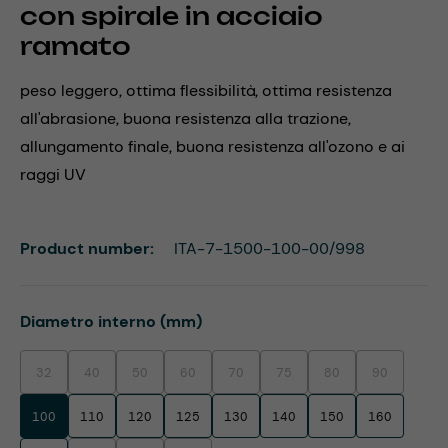
con spirale in acciaio
ramato
peso leggero, ottima flessibilità, ottima resistenza
all'abrasione, buona resistenza alla trazione,
allungamento finale, buona resistenza all'ozono e ai
raggi UV
Product number:
ITA-7-1500-100-00/998
Select
Diametro interno (mm)
32
40
50
60
70
75
80
90
(This option is currently unavailable.)
(This option is currently unavailable.)
(This option is currently unavailable.)
(This option is currently unavailable.)
(This option is currently unavailable.)
(This option is currently unavaila
(This option is currentl
(This option i
100
110
120
125
130
140
150
160