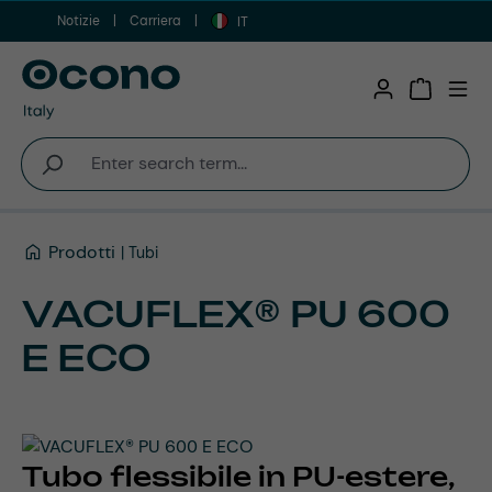
Notizie
Carriera
Vai al contenuto principale
IT
Shopping 
Prodotti
Tubi
VACUFLEX® PU 600
E ECO
Tubo flessibile in PU-estere,