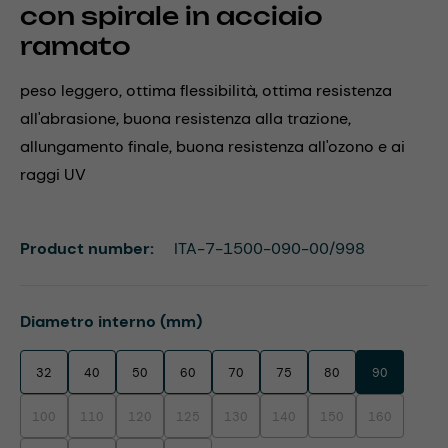
con spirale in acciaio
ramato
peso leggero, ottima flessibilità, ottima resistenza
all'abrasione, buona resistenza alla trazione,
allungamento finale, buona resistenza all'ozono e ai
raggi UV
Product number:
ITA-7-1500-090-00/998
Select
Diametro interno (mm)
32
40
50
60
70
75
80
90
100
110
120
125
130
140
150
160
(This option is currently unavailable.)
(This option is currently unavailable.)
(This option is currently unavailable.)
(This option is currently unavailable.)
(This option is currently unavailable.)
(This option is currently unavaila
(This option is currentl
(This option i