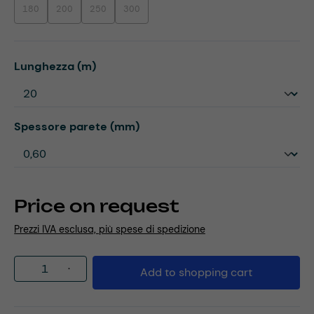
180
200
250
300
(This option is currently unavailable.)
(This option is currently unavailable.)
(This option is currently unavailable.)
(This option is currently unavailable.)
Select
Lunghezza (m)
Select
Spessore parete (mm)
Price on request
Prezzi IVA esclusa, più spese di spedizione
Product Quantity: Enter the desired amou
Add to shopping cart