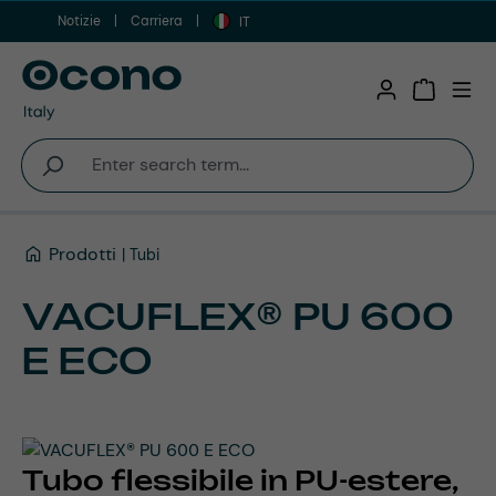
Notizie
Carriera
Vai al contenuto principale
IT
Shopping 
Prodotti
Tubi
VACUFLEX® PU 600
E ECO
Tubo flessibile in PU-estere,