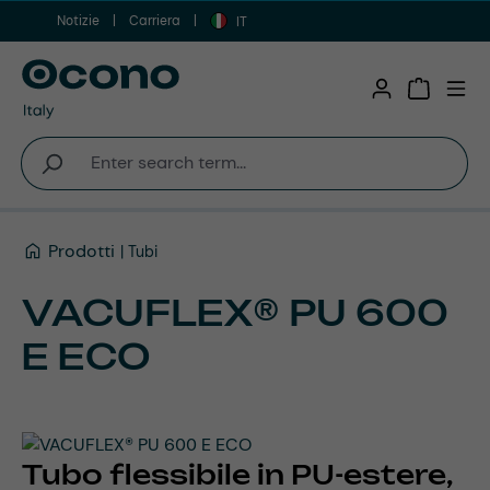
Notizie
Carriera
Vai al contenuto principale
IT
Shopping 
Prodotti
Tubi
VACUFLEX® PU 600
E ECO
Tubo flessibile in PU-estere,