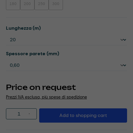
180
200
250
300
(This option is currently unavailable.)
(This option is currently unavailable.)
(This option is currently unavailable.)
(This option is currently unavailable.)
Select
Lunghezza (m)
Select
Spessore parete (mm)
Price on request
Prezzi IVA esclusa, più spese di spedizione
Product Quantity: Enter the desired amou
Add to shopping cart