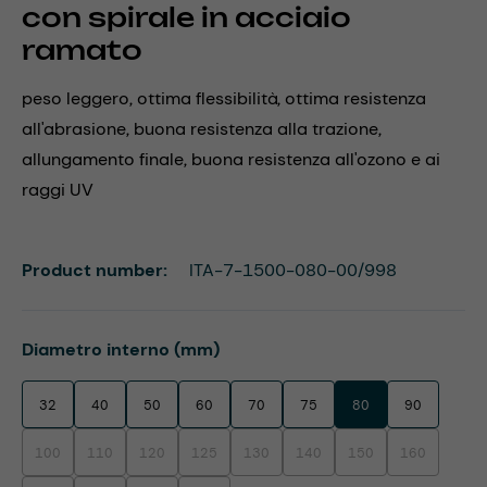
con spirale in acciaio
ramato
peso leggero, ottima flessibilità, ottima resistenza
all'abrasione, buona resistenza alla trazione,
allungamento finale, buona resistenza all'ozono e ai
raggi UV
Product number:
ITA-7-1500-080-00/998
Select
Diametro interno (mm)
32
40
50
60
70
75
80
90
100
110
120
125
130
140
150
160
(This option is currently unavailable.)
(This option is currently unavailable.)
(This option is currently unavailable.)
(This option is currently unavailable.)
(This option is currently unavailable.)
(This option is currently unavaila
(This option is currentl
(This option i