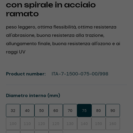
con spirale in acciaio
ramato
peso leggero, ottima flessibilità, ottima resistenza
all'abrasione, buona resistenza alla trazione,
allungamento finale, buona resistenza all'ozono e ai
raggi UV
Product number:
ITA-7-1500-075-00/998
Select
Diametro interno (mm)
32
40
50
60
70
75
80
90
100
110
120
125
130
140
150
160
(This option is currently unavailable.)
(This option is currently unavailable.)
(This option is currently unavailable.)
(This option is currently unavailable.)
(This option is currently unavailable.)
(This option is currently unavaila
(This option is currentl
(This option i