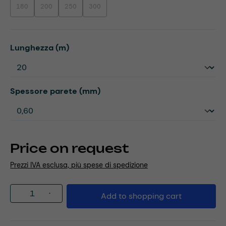
180
200
250
300
(This option is currently unavailable.)
(This option is currently unavailable.)
(This option is currently unavailable.)
(This option is currently unavailable.)
Select
Lunghezza (m)
Select
Spessore parete (mm)
Price on request
Prezzi IVA esclusa, più spese di spedizione
Product Quantity: Enter the desired amou
Add to shopping cart