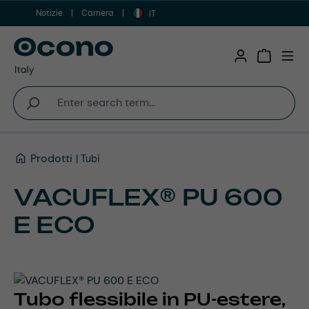
Notizie
Carriera
Vai al contenuto principale
IT
Shopping 
Prodotti
Tubi
VACUFLEX® PU 600
E ECO
Tubo flessibile in PU-estere,