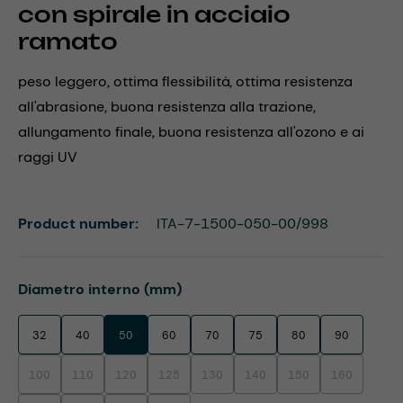
con spirale in acciaio
ramato
peso leggero, ottima flessibilità, ottima resistenza
all'abrasione, buona resistenza alla trazione,
allungamento finale, buona resistenza all'ozono e ai
raggi UV
Product number:
ITA-7-1500-050-00/998
Select
Diametro interno (mm)
32
40
50
60
70
75
80
90
100
110
120
125
130
140
150
160
(This option is currently unavailable.)
(This option is currently unavailable.)
(This option is currently unavailable.)
(This option is currently unavailable.)
(This option is currently unavailable.)
(This option is currently unavaila
(This option is currentl
(This option i