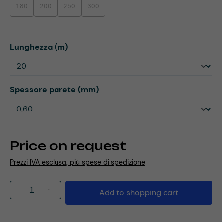
180
200
250
300
(This option is currently unavailable.)
(This option is currently unavailable.)
(This option is currently unavailable.)
(This option is currently unavailable.)
Select
Lunghezza (m)
Select
Spessore parete (mm)
Price on request
Prezzi IVA esclusa, più spese di spedizione
Product Quantity: Enter the desired amou
Add to shopping cart