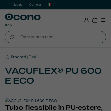
Notizie
Carriera
Vai al contenuto principale
IT
Shopping 
Prodotti
Tubi
VACUFLEX® PU 600
E ECO
Tubo flessibile in PU-estere,