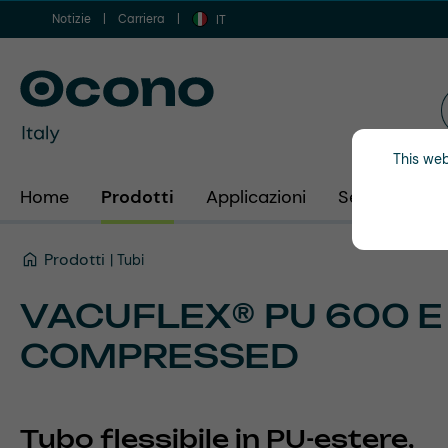
Notizie
Carriera
 al contenuto principale
Vai alla ricerca
Vai alla navigazione principale
IT
This web
Home
Prodotti
Applicazioni
Settori
Az
Prodotti
Tubi
VACUFLEX® PU 600 E
COMPRESSED
Tubo flessibile in PU-estere,