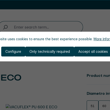
site uses cookies to ensure the best experience possible.
More infor
ienda
Configure
Only technically required
Accept all cookies
 ECO
Product nu
Select
Diametro in
51
60