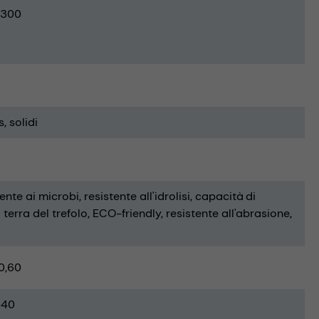
300
s
solidi
tente ai microbi
resistente all'idrolisi
capacità di
terra del trefolo
ECO-friendly
resistente all'abrasione
0,60
-40