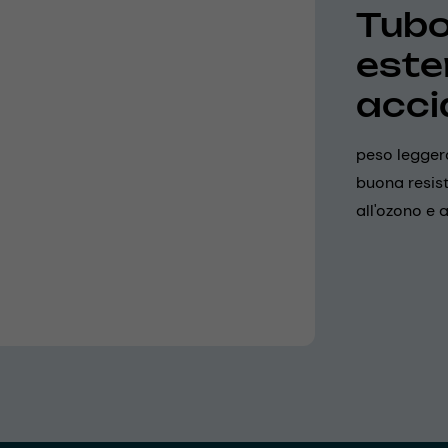
Tubo 
ester
acci
peso leggero
buona resist
all'ozono e 