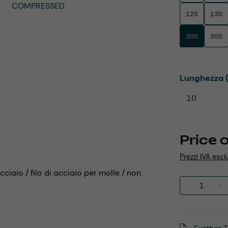
125
130
300
350
Select
Lunghezza 
Price 
Prezzi IVA escl
cciaio / filo di acciaio per molle / non
Product 