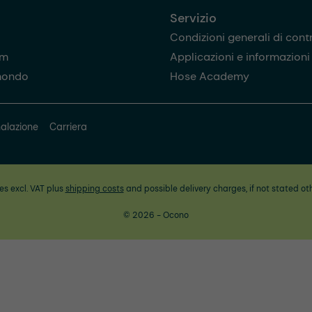
Servizio
Condizioni generali di cont
am
Applicazioni e informazioni u
mondo
Hose Academy
alazione
Carriera
ces excl. VAT plus
shipping costs
and possible delivery charges, if not stated ot
© 2026 - Ocono