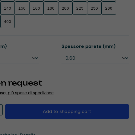
140
150
160
180
200
225
250
280
400
Select
(m)
Spessore parete (mm)
on request
usa, più spese di spedizione
Quantity: Enter the desired amount or u
Add to shopping cart