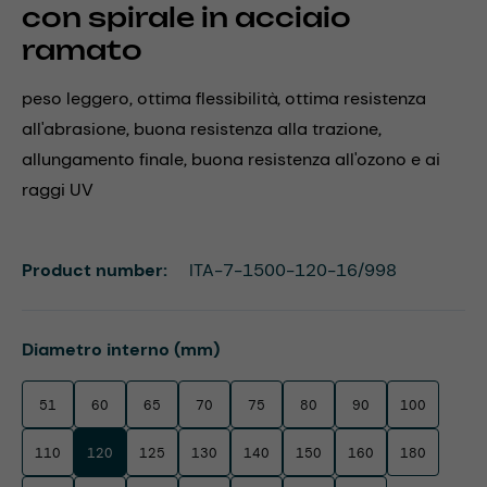
con spirale in acciaio
ramato
peso leggero, ottima flessibilità, ottima resistenza
all'abrasione, buona resistenza alla trazione,
allungamento finale, buona resistenza all'ozono e ai
raggi UV
Product number:
ITA-7-1500-120-16/998
Select
Diametro interno (mm)
51
60
65
70
75
80
90
100
110
120
125
130
140
150
160
180