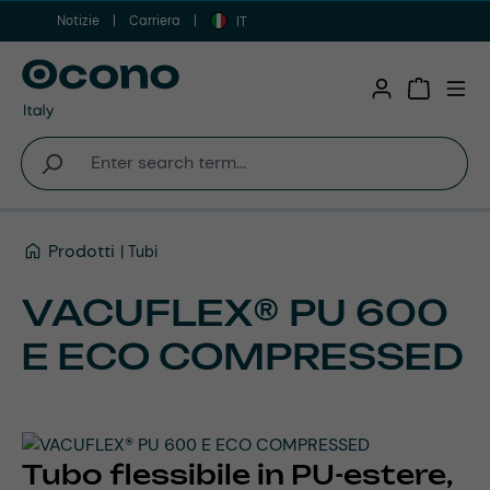
Notizie
Carriera
Vai al contenuto principale
IT
Shopping 
Prodotti
Tubi
VACUFLEX® PU 600
E ECO COMPRESSED
Tubo flessibile in PU-estere,