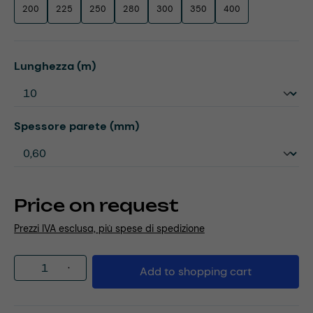
200
225
250
280
300
350
400
Select
Lunghezza (m)
Select
Spessore parete (mm)
Price on request
Prezzi IVA esclusa, più spese di spedizione
Product Quantity: Enter the desired amou
Add to shopping cart