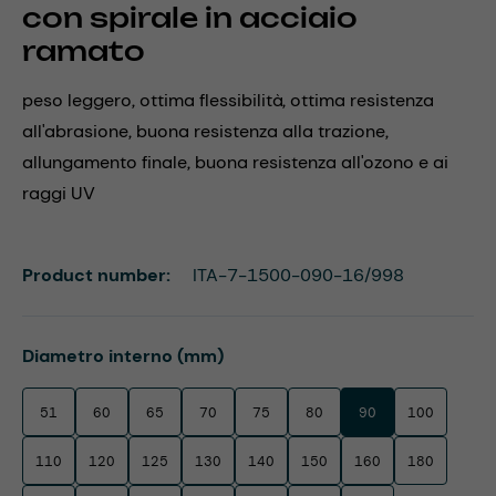
con spirale in acciaio
ramato
peso leggero, ottima flessibilità, ottima resistenza
all'abrasione, buona resistenza alla trazione,
allungamento finale, buona resistenza all'ozono e ai
raggi UV
Product number:
ITA-7-1500-090-16/998
Select
Diametro interno (mm)
51
60
65
70
75
80
90
100
110
120
125
130
140
150
160
180