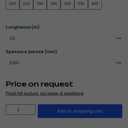
200
225
250
280
300
350
400
Select
Lunghezza (m)
Select
Spessore parete (mm)
Price on request
Prezzi IVA esclusa, più spese di spedizione
Product Quantity: Enter the desired amou
Add to shopping cart