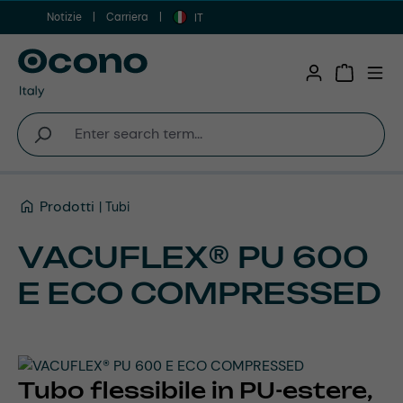
Notizie
Carriera
Vai al contenuto principale
IT
Shopping 
Prodotti
Tubi
VACUFLEX® PU 600
E ECO COMPRESSED
Tubo flessibile in PU-estere,