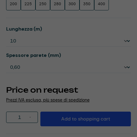
200
225
250
280
300
350
400
Select
Lunghezza (m)
Select
Spessore parete (mm)
Price on request
Prezzi IVA esclusa, più spese di spedizione
Product Quantity: Enter the desired amou
Add to shopping cart