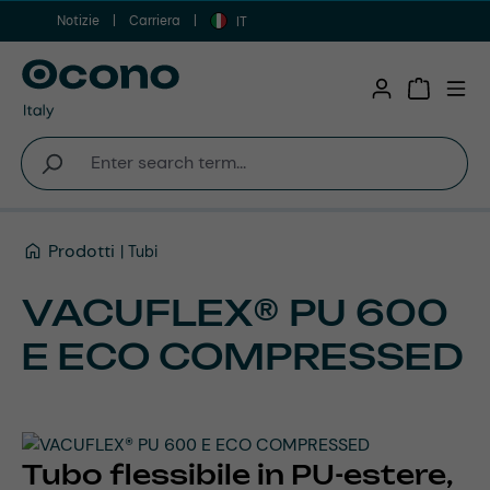
Notizie
Carriera
Vai al contenuto principale
IT
Shopping 
Prodotti
Tubi
VACUFLEX® PU 600
E ECO COMPRESSED
Tubo flessibile in PU-estere,