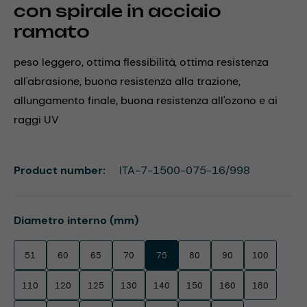
con spirale in acciaio
ramato
peso leggero, ottima flessibilità, ottima resistenza
all'abrasione, buona resistenza alla trazione,
allungamento finale, buona resistenza all'ozono e ai
raggi UV
Product number:
ITA-7-1500-075-16/998
Select
Diametro interno (mm)
51
60
65
70
75
80
90
100
110
120
125
130
140
150
160
180