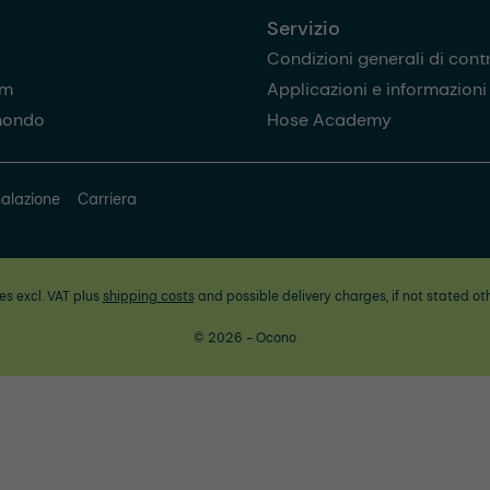
Servizio
Condizioni generali di cont
am
Applicazioni e informazioni u
mondo
Hose Academy
alazione
Carriera
ces excl. VAT plus
shipping costs
and possible delivery charges, if not stated ot
© 2026 - Ocono