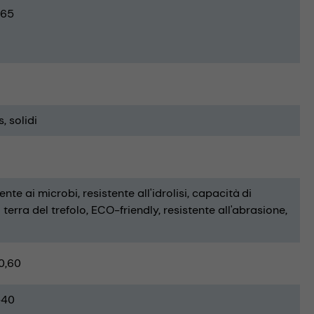
65
s
solidi
tente ai microbi
resistente all'idrolisi
capacità di
terra del trefolo
ECO-friendly
resistente all'abrasione
0,60
-40