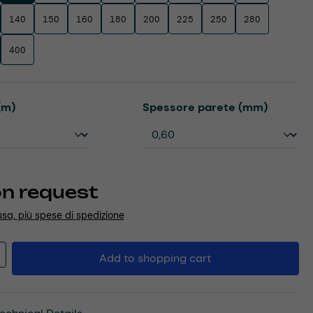
140
150
160
180
200
225
250
280
400
Select
(m)
Spessore parete (mm)
on request
usa, più spese di spedizione
Quantity: Enter the desired amount or u
Add to shopping cart