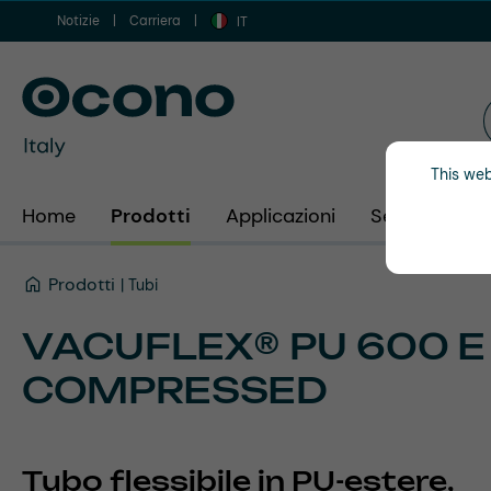
Notizie
Carriera
 al contenuto principale
Vai alla ricerca
Vai alla navigazione principale
IT
This web
Home
Prodotti
Applicazioni
Settori
Az
Prodotti
Tubi
VACUFLEX® PU 600 E
COMPRESSED
Tubo flessibile in PU-estere,