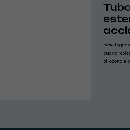
Tubo 
ester
acci
peso leggero
buona resist
all'ozono e 