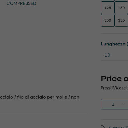
125
130
300
350
Select
Lunghezza 
Price 
Prezzi IVA escl
cciaio / filo di acciaio per molle / non
Product 