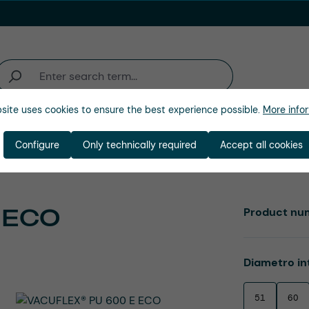
site uses cookies to ensure the best experience possible.
More infor
ienda
Configure
Only technically required
Accept all cookies
 ECO
Product nu
Select
Diametro in
51
60