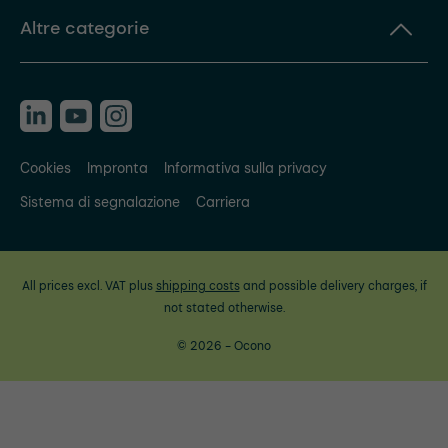
Altre categorie
Cookies
Impronta
Informativa sulla privacy
Sistema di segnalazione
Carriera
All prices excl. VAT plus
shipping costs
and possible delivery charges, if
not stated otherwise.
© 2026 - Ocono