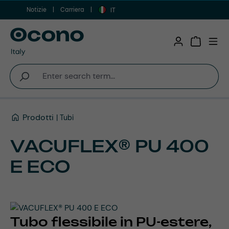
Notizie
Carriera
Vai al contenuto principale
IT
Shopping 
Prodotti
Tubi
VACUFLEX® PU 400
E ECO
Tubo flessibile in PU-estere,