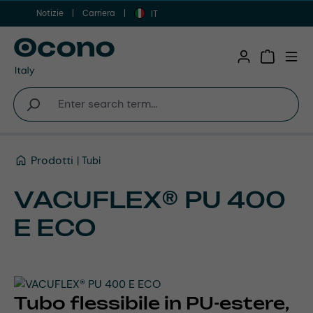
Notizie
Carriera
Vai al contenuto principale
IT
Shopping 
Prodotti
Tubi
VACUFLEX® PU 400
E ECO
Tubo flessibile in PU-estere,