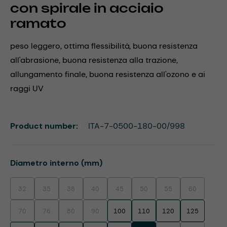
con spirale in acciaio
ramato
peso leggero, ottima flessibilità, buona resistenza
all'abrasione, buona resistenza alla trazione,
allungamento finale, buona resistenza all'ozono e ai
raggi UV
Product number:
ITA-7-0500-180-00/998
Select
Diametro interno (mm)
32
35
38
40
45
50
55
60
(This option is currently unavailable.)
(This option is currently unavailable.)
(This option is currently unavailable.)
(This option is currently unavailable.)
(This option is currently unavailable.)
(This option is currently unavaila
(This option is currentl
(This option i
70
76
80
90
100
110
120
125
(This option is currently unavailable.)
(This option is currently unavailable.)
(This option is currently unavailable.)
(This option is currently unavailable.)