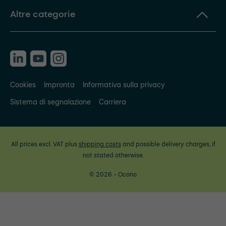
Altre categorie
Cookies
Impronta
Informativa sulla privacy
Sistema di segnalazione
Carriera
All prices excl. VAT plus
shipping costs
and possible delivery charges, if
not stated otherwise.
© 2026 - Ocono