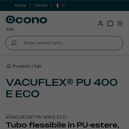
Notizie
Carriera
Vai al contenuto principale
IT
Shopping 
Prodotti
Tubi
VACUFLEX® PU 400
E ECO
Tubo flessibile in PU-estere,