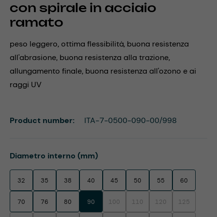
con spirale in acciaio
ramato
peso leggero, ottima flessibilità, buona resistenza
all'abrasione, buona resistenza alla trazione,
allungamento finale, buona resistenza all'ozono e ai
raggi UV
Product number:
ITA-7-0500-090-00/998
Select
Diametro interno (mm)
32
35
38
40
45
50
55
60
70
76
80
90
100
110
120
125
(This option is currently unavailable.)
(This option is currently unavaila
(This option is currentl
(This option i