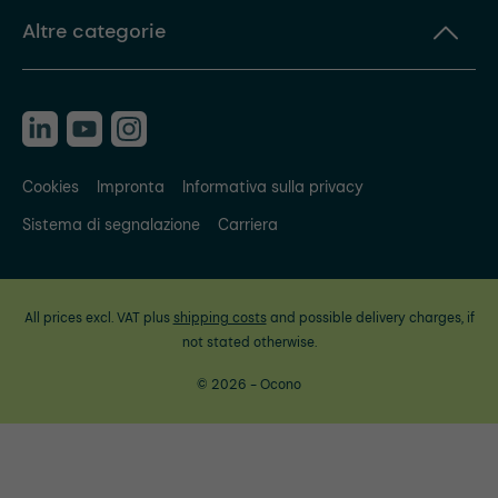
Altre categorie
Cookies
Impronta
Informativa sulla privacy
Sistema di segnalazione
Carriera
All prices excl. VAT plus
shipping costs
and possible delivery charges, if
not stated otherwise.
© 2026 - Ocono