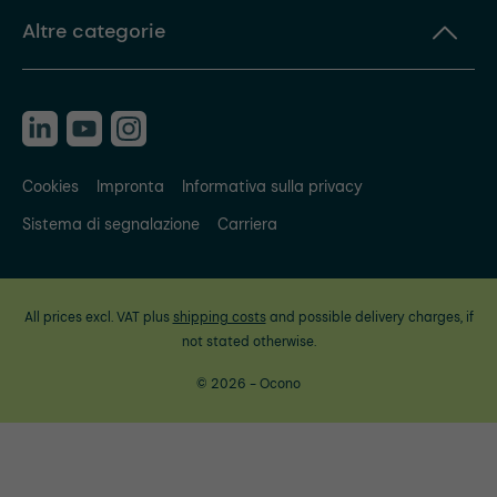
Altre categorie
Cookies
Impronta
Informativa sulla privacy
Sistema di segnalazione
Carriera
All prices excl. VAT plus
shipping costs
and possible delivery charges, if
not stated otherwise.
© 2026 - Ocono