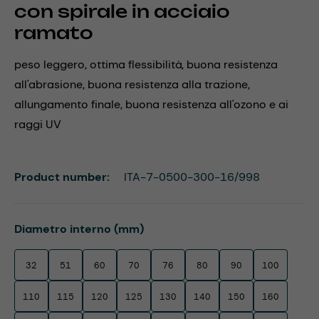
con spirale in acciaio
ramato
peso leggero, ottima flessibilità, buona resistenza
all'abrasione, buona resistenza alla trazione,
allungamento finale, buona resistenza all'ozono e ai
raggi UV
Product number:
ITA-7-0500-300-16/998
Select
Diametro interno (mm)
32
51
60
70
76
80
90
100
110
115
120
125
130
140
150
160