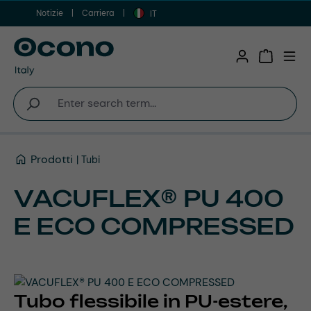
Notizie
Carriera
Vai al contenuto principale
IT
Shopping 
Prodotti
Tubi
VACUFLEX® PU 400
E ECO COMPRESSED
Tubo flessibile in PU-estere,