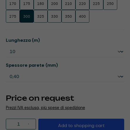
170
175
180
200
210
220
225
250
275
300
325
330
350
400
Select
Lunghezza (m)
Select
Spessore parete (mm)
Price on request
Prezzi IVA esclusa, più spese di spedizione
Product Quantity: Enter the desired amou
Add to shopping cart