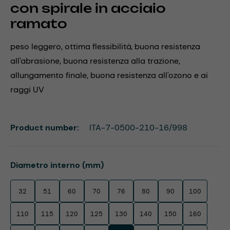
con spirale in acciaio
ramato
peso leggero, ottima flessibilità, buona resistenza
all'abrasione, buona resistenza alla trazione,
allungamento finale, buona resistenza all'ozono e ai
raggi UV
Product number:
ITA-7-0500-210-16/998
Select
Diametro interno (mm)
32
51
60
70
76
80
90
100
110
115
120
125
130
140
150
160