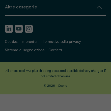
Altre categorie
Cookies
Impronta
Informativa sulla privacy
Sistema di segnalazione
Carriera
All prices excl. VAT plus
shipping costs
and possible delivery charges, if
not stated otherwise.
© 2026 - Ocono