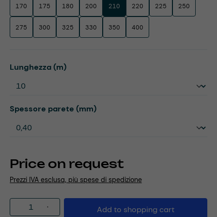
170
175
180
200
210
220
225
250
275
300
325
330
350
400
Select
Lunghezza (m)
Select
Spessore parete (mm)
Price on request
Prezzi IVA esclusa, più spese di spedizione
Product Quantity: Enter the desired amou
Add to shopping cart