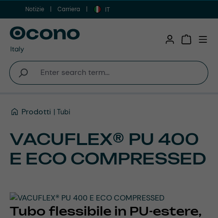
Notizie
Carriera
Vai al contenuto principale
IT
Shopping 
Prodotti
Tubi
VACUFLEX® PU 400
E ECO COMPRESSED
Tubo flessibile in PU-estere,