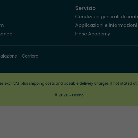
Servizio
Condizioni generali di cont
am
Applicazioni e informazioni u
mondo
Hose Academy
alazione
Carriera
ces excl. VAT plus
shipping costs
and possible delivery charges, if not stated ot
© 2026 - Ocono