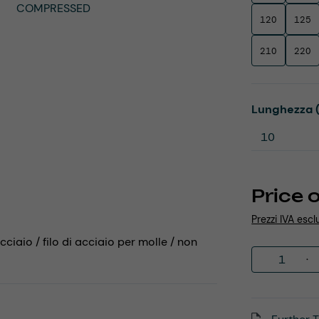
120
125
210
220
Select
Lunghezza 
Price 
Prezzi IVA escl
cciaio / filo di acciaio per molle / non
Product 