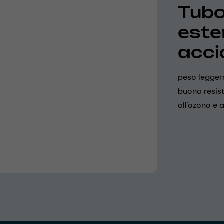
Tubo 
ester
acci
peso leggero
buona resist
all'ozono e 