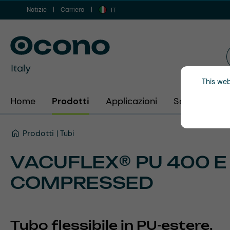
Notizie
Carriera
 al contenuto principale
Vai alla ricerca
Vai alla navigazione principale
IT
This web
Home
Prodotti
Applicazioni
Settori
Az
Prodotti
Tubi
VACUFLEX® PU 400 E
COMPRESSED
Tubo flessibile in PU-estere,