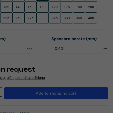
130
140
150
160
170
175
180
200
225
250
275
300
325
330
350
400
Select
(m)
Spessore parete (mm)
on request
usa, più spese di spedizione
Quantity: Enter the desired amount or u
Add to shopping cart