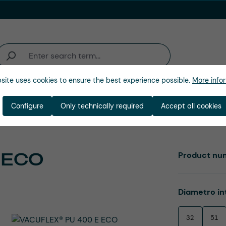
site uses cookies to ensure the best experience possible.
More infor
ienda
Configure
Only technically required
Accept all cookies
 ECO
Product nu
Select
Diametro in
32
51