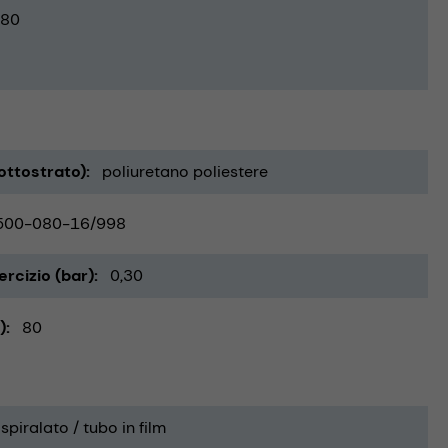
80
ottostrato)
poliuretano poliestere
500-080-16/998
rcizio (bar)
0,30
)
80
spiralato / tubo in film