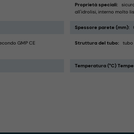
Proprietà speciali
sicuro
all'idrolisi
interno molto li
Spessore parete (mm)
 secondo GMP CE
Struttura del tubo
tubo
Temperatura (°C) Tempe