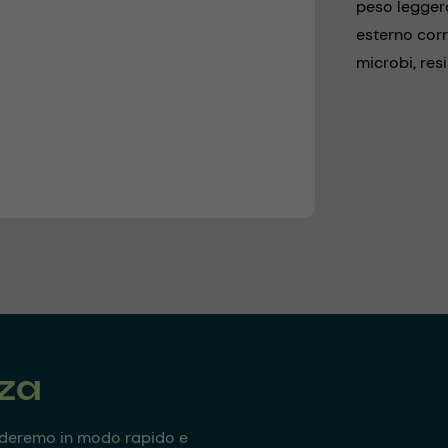
peso leggero
esterno corru
microbi, res
nza
onderemo in modo rapido e