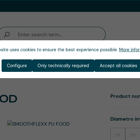
site uses cookies to ensure the best experience possible.
More infor
ienda
Configure
Only technically required
Accept all cookies
OOD
Product nu
Select
Diametro in
20
25
(This option is
(This