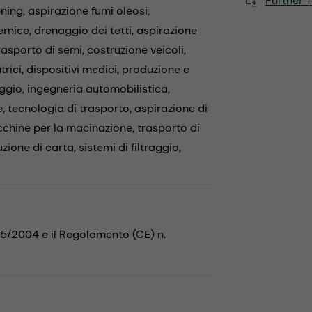
Further T
ening,
aspirazione fumi oleosi,
ernice,
drenaggio dei tetti,
aspirazione
rasporto di semi,
costruzione veicoli,
trici,
dispositivi medici,
produzione e
aggio,
ingegneria automobilistica,
e,
tecnologia di trasporto,
aspirazione di
chine per la macinazione,
trasporto di
zione di carta,
sistemi di filtraggio,
35/2004 e il Regolamento (CE) n.