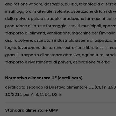
aspirazione vapore,
dosaggio,
pulizia,
tecnologia di scre
insufflaggio di materiale isolante,
aspirazione di fumi di v
della polveri,
pulizia stradale,
produzione farmaceutica,
t
produzione di latte e formaggio,
servizi municipali,
spazza
trasporto di alimenti,
ventilazione,
macchine per l'imball
aspirapolvere,
aspiratori industriali,
sistemi di aspirazion
foglie,
lavorazione del terreno,
estrazione fibre tessili,
mac
granuli,
trasporto di sostanze abrasive,
agricoltura,
produ
trasporto e rivestimento di polveri,
aspirazione di erba
Normativa alimentare UE (certificato)
certificato secondo la Direttiva alimentare UE (CE) n. 19
10/2011 per A, B, C, D1, D2, E
Standard alimentare GMP