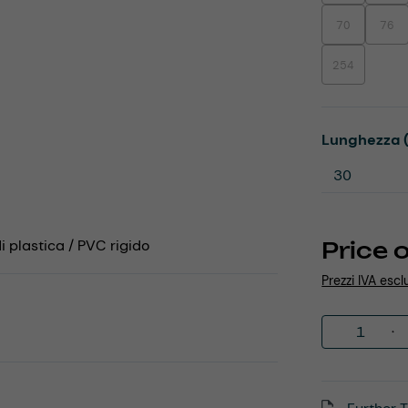
70
76
(This option is
(This
254
(This option is
Select
Lunghezza 
i plastica / PVC rigido
Price 
Prezzi IVA escl
Product 